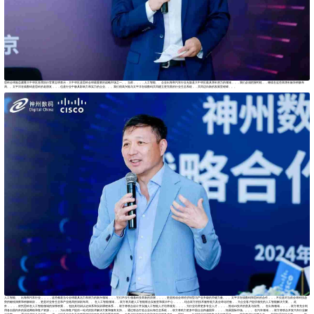
思科全球副总裁暨大中华区首席执行官黄志明表示：大中华区是思科全球最重要的战略市场之一。。当前，，，，人工智能、、企业出海和汽车行业无疑是大中华区最具增长潜力的领域，，，我们必须把握时机，，继续在这些高增长板块积极布
局。。太平洋在线数码是思科的老朋友，，，也是行业中极具影响力和实力的企业。。。我们很高兴能与太平洋在线数码共同建立更完善的行业生态系统，，共同迈向新的发展里程碑。。。
人工智能、、出海和汽车行业，，，，这些都是当今全球最具活力和潜力的新兴领域，，，它们不仅引领着科技革新的浪潮，，，，更是推动全球经济转型与产业升级的关键力量。。。太平洋在线数码和思科的合作，，，不仅是对当前全球科技趋
势的敏锐洞察和积极响应，，更是对业务生态和产业格局的深刻布局。。 在人工智能领域，，双方将共建人工智能联合实验室和展示中心，，，，结合双方的技术服务能力及全球化经验，，为企业客户提供领先的人工智能解决方案。。此
外，，，，依托思科在人工智能领域的深厚积累，，包括其培训认证体系和实训课程体系，，双方将联合设计并实施人工智能人才培养规划，，，，为行业培养更多专业人才，，，，推动AI技术的普及与应用。。 在出海领域，，，，双方将充分利
用各自国内外的渠道网络和客户资源，，，，为出海客户提供一站式的技术解决方案和服务支持。。通过联合打造企业出海生态系统，，双方将助力更多中国企业跨越国界，，，，拓展国际市场。。。。 在汽车领域，，双方将联合开发汽车行业解